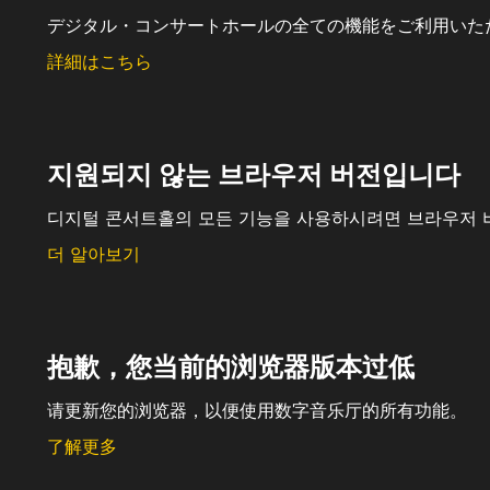
デジタル・コンサートホールの全ての機能をご利用いた
詳細はこちら
지원되지 않는 브라우저 버전입니다
디지털 콘서트홀의 모든 기능을 사용하시려면 브라우저 
더 알아보기
抱歉，您当前的浏览器版本过低
请更新您的浏览器，以便使用数字音乐厅的所有功能。
了解更多