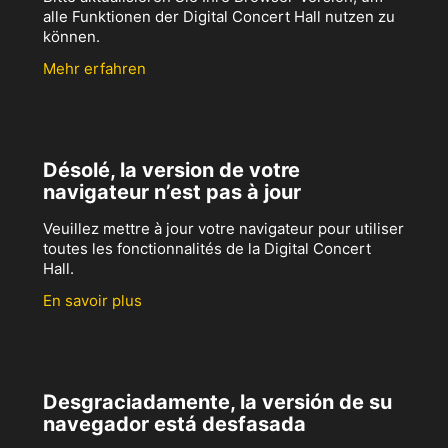
alle Funktionen der Digital Concert Hall nutzen zu
können.
Mehr erfahren
Désolé, la version de votre
navigateur n’est pas à jour
Veuillez mettre à jour votre navigateur pour utiliser
toutes les fonctionnalités de la Digital Concert
Hall.
En savoir plus
Desgraciadamente, la versión de su
navegador está desfasada