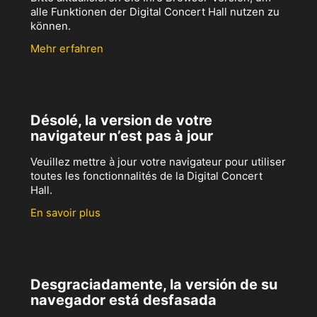
alle Funktionen der Digital Concert Hall nutzen zu
können.
Mehr erfahren
Désolé, la version de votre
navigateur n’est pas à jour
Veuillez mettre à jour votre navigateur pour utiliser
toutes les fonctionnalités de la Digital Concert
Hall.
En savoir plus
Desgraciadamente, la versión de su
navegador está desfasada