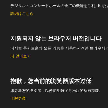
デジタル・コンサートホールの全ての機能をご利用いた
詳細はこちら
지원되지 않는 브라우저 버전입니다
디지털 콘서트홀의 모든 기능을 사용하시려면 브라우저 
더 알아보기
抱歉，您当前的浏览器版本过低
请更新您的浏览器，以便使用数字音乐厅的所有功能。
了解更多