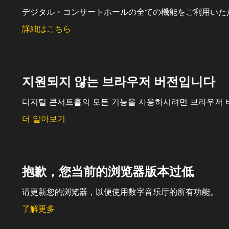
デジタル・コンサートホールの全ての機能をご利用いた
詳細はこちら
지원되지 않는 브라우저 버전입니다
디지털 콘서트홀의 모든 기능을 사용하시려면 브라우저 
더 알아보기
抱歉，您当前的浏览器版本过低
请更新您的浏览器，以便使用数字音乐厅的所有功能。
了解更多