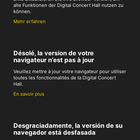
alle Funktionen der Digital Concert Hall nutzen zu
können.
Mehr erfahren
Désolé, la version de votre
navigateur n’est pas à jour
Veuillez mettre à jour votre navigateur pour utiliser
toutes les fonctionnalités de la Digital Concert
Hall.
En savoir plus
Desgraciadamente, la versión de su
navegador está desfasada