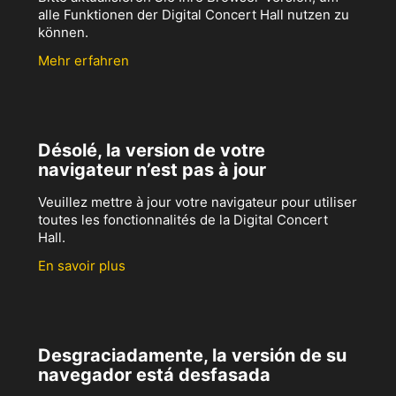
alle Funktionen der Digital Concert Hall nutzen zu
können.
Mehr erfahren
Désolé, la version de votre
navigateur n’est pas à jour
Veuillez mettre à jour votre navigateur pour utiliser
toutes les fonctionnalités de la Digital Concert
Hall.
En savoir plus
Desgraciadamente, la versión de su
navegador está desfasada