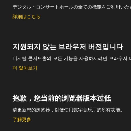
デジタル・コンサートホールの全ての機能をご利用いた
詳細はこちら
지원되지 않는 브라우저 버전입니다
디지털 콘서트홀의 모든 기능을 사용하시려면 브라우저 
더 알아보기
抱歉，您当前的浏览器版本过低
请更新您的浏览器，以便使用数字音乐厅的所有功能。
了解更多