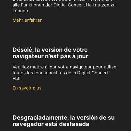
alle Funktionen der Digital Concert Hall nutzen zu
können.
Mehr erfahren
Désolé, la version de votre
navigateur n’est pas à jour
Veuillez mettre à jour votre navigateur pour utiliser
toutes les fonctionnalités de la Digital Concert
Hall.
En savoir plus
Desgraciadamente, la versión de su
navegador está desfasada