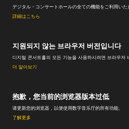
デジタル・コンサートホールの全ての機能をご利用いた
詳細はこちら
지원되지 않는 브라우저 버전입니다
디지털 콘서트홀의 모든 기능을 사용하시려면 브라우저 
더 알아보기
抱歉，您当前的浏览器版本过低
请更新您的浏览器，以便使用数字音乐厅的所有功能。
了解更多