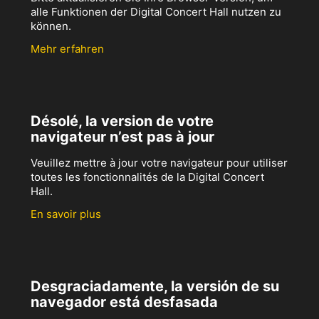
alle Funktionen der Digital Concert Hall nutzen zu
können.
Mehr erfahren
Désolé, la version de votre
navigateur n’est pas à jour
Veuillez mettre à jour votre navigateur pour utiliser
toutes les fonctionnalités de la Digital Concert
Hall.
En savoir plus
Desgraciadamente, la versión de su
navegador está desfasada