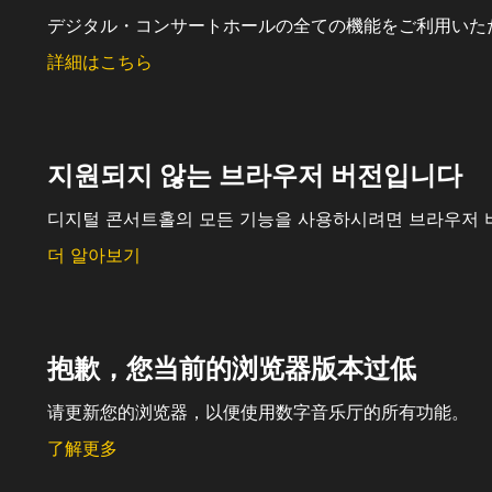
デジタル・コンサートホールの全ての機能をご利用いた
詳細はこちら
지원되지 않는 브라우저 버전입니다
디지털 콘서트홀의 모든 기능을 사용하시려면 브라우저 
더 알아보기
抱歉，您当前的浏览器版本过低
请更新您的浏览器，以便使用数字音乐厅的所有功能。
了解更多