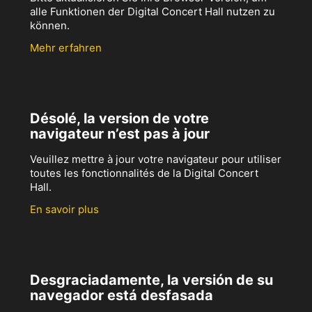
alle Funktionen der Digital Concert Hall nutzen zu
können.
Mehr erfahren
Désolé, la version de votre
navigateur n’est pas à jour
Veuillez mettre à jour votre navigateur pour utiliser
toutes les fonctionnalités de la Digital Concert
Hall.
En savoir plus
Desgraciadamente, la versión de su
navegador está desfasada