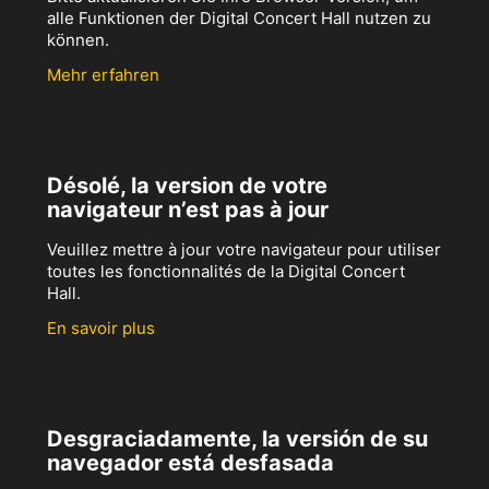
alle Funktionen der Digital Concert Hall nutzen zu
können.
Mehr erfahren
Désolé, la version de votre
navigateur n’est pas à jour
Veuillez mettre à jour votre navigateur pour utiliser
toutes les fonctionnalités de la Digital Concert
Hall.
En savoir plus
Desgraciadamente, la versión de su
navegador está desfasada