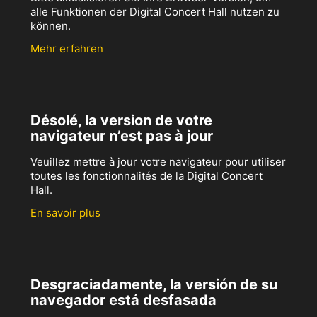
alle Funktionen der Digital Concert Hall nutzen zu
können.
Mehr erfahren
Désolé, la version de votre
navigateur n’est pas à jour
Veuillez mettre à jour votre navigateur pour utiliser
toutes les fonctionnalités de la Digital Concert
Hall.
En savoir plus
Desgraciadamente, la versión de su
navegador está desfasada