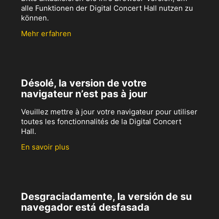
alle Funktionen der Digital Concert Hall nutzen zu
können.
Mehr erfahren
Désolé, la version de votre
navigateur n’est pas à jour
Veuillez mettre à jour votre navigateur pour utiliser
toutes les fonctionnalités de la Digital Concert
Hall.
En savoir plus
Desgraciadamente, la versión de su
navegador está desfasada