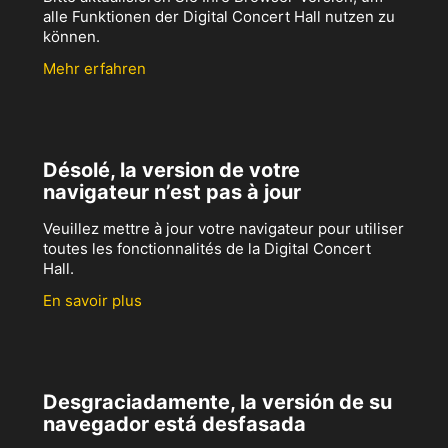
alle Funktionen der Digital Concert Hall nutzen zu
können.
Mehr erfahren
Désolé, la version de votre
navigateur n’est pas à jour
Veuillez mettre à jour votre navigateur pour utiliser
toutes les fonctionnalités de la Digital Concert
Hall.
En savoir plus
Desgraciadamente, la versión de su
navegador está desfasada