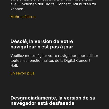
alle Funktionen der Digital Concert Hall nutzen zu
können.
Mehr erfahren
Désolé, la version de votre
navigateur n’est pas à jour
Veuillez mettre à jour votre navigateur pour utiliser
toutes les fonctionnalités de la Digital Concert
Hall.
En savoir plus
Desgraciadamente, la versión de su
navegador está desfasada