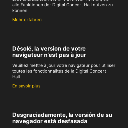
alle Funktionen der Digital Concert Hall nutzen zu
können.
Mehr erfahren
Désolé, la version de votre
navigateur n’est pas à jour
Veuillez mettre à jour votre navigateur pour utiliser
toutes les fonctionnalités de la Digital Concert
Hall.
En savoir plus
Desgraciadamente, la versión de su
navegador está desfasada