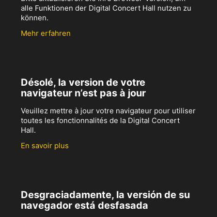
alle Funktionen der Digital Concert Hall nutzen zu
können.
Mehr erfahren
Désolé, la version de votre
navigateur n’est pas à jour
Veuillez mettre à jour votre navigateur pour utiliser
toutes les fonctionnalités de la Digital Concert
Hall.
En savoir plus
Desgraciadamente, la versión de su
navegador está desfasada