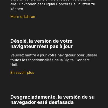
alle Funktionen der Digital Concert Hall nutzen zu
können.
Mehr erfahren
Désolé, la version de votre
navigateur n’est pas à jour
Veuillez mettre à jour votre navigateur pour utiliser
toutes les fonctionnalités de la Digital Concert
Hall.
En savoir plus
Desgraciadamente, la versión de su
navegador está desfasada