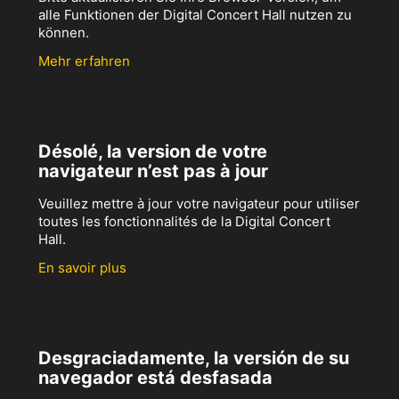
alle Funktionen der Digital Concert Hall nutzen zu
können.
Mehr erfahren
Désolé, la version de votre
navigateur n’est pas à jour
Veuillez mettre à jour votre navigateur pour utiliser
toutes les fonctionnalités de la Digital Concert
Hall.
En savoir plus
Desgraciadamente, la versión de su
navegador está desfasada