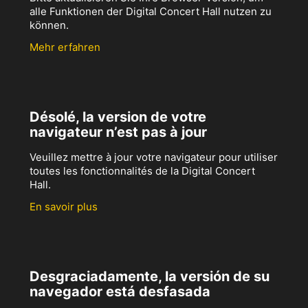
alle Funktionen der Digital Concert Hall nutzen zu
können.
Mehr erfahren
Désolé, la version de votre
navigateur n’est pas à jour
Veuillez mettre à jour votre navigateur pour utiliser
toutes les fonctionnalités de la Digital Concert
Hall.
En savoir plus
Desgraciadamente, la versión de su
navegador está desfasada