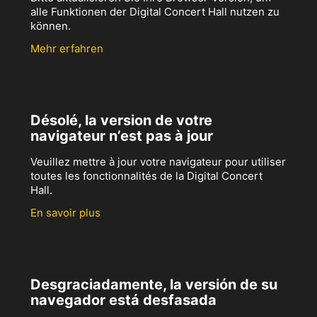
alle Funktionen der Digital Concert Hall nutzen zu
können.
Mehr erfahren
Désolé, la version de votre
navigateur n’est pas à jour
Veuillez mettre à jour votre navigateur pour utiliser
toutes les fonctionnalités de la Digital Concert
Hall.
En savoir plus
Desgraciadamente, la versión de su
navegador está desfasada