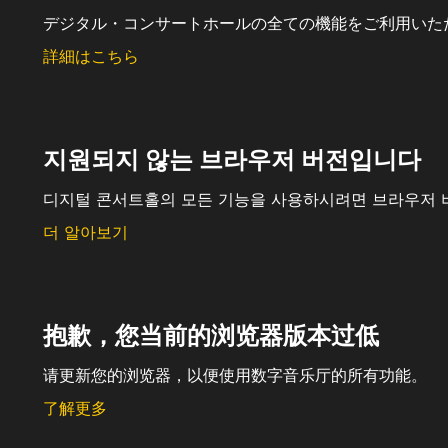
デジタル・コンサートホールの全ての機能をご利用いた
詳細はこちら
지원되지 않는 브라우저 버전입니다
디지털 콘서트홀의 모든 기능을 사용하시려면 브라우저 
더 알아보기
抱歉，您当前的浏览器版本过低
请更新您的浏览器，以便使用数字音乐厅的所有功能。
了解更多