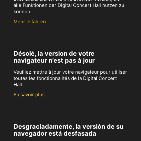
alle Funktionen der Digital Concert Hall nutzen zu
können.
Mehr erfahren
Désolé, la version de votre
navigateur n’est pas à jour
Veuillez mettre à jour votre navigateur pour utiliser
toutes les fonctionnalités de la Digital Concert
Hall.
En savoir plus
Desgraciadamente, la versión de su
navegador está desfasada