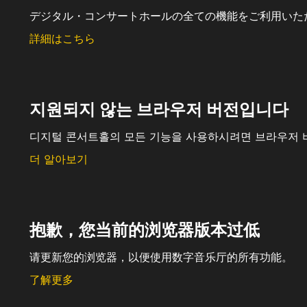
デジタル・コンサートホールの全ての機能をご利用いた
詳細はこちら
지원되지 않는 브라우저 버전입니다
디지털 콘서트홀의 모든 기능을 사용하시려면 브라우저 
더 알아보기
抱歉，您当前的浏览器版本过低
请更新您的浏览器，以便使用数字音乐厅的所有功能。
了解更多