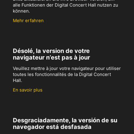
alle Funktionen der Digital Concert Hall nutzen zu
können.
Mehr erfahren
Désolé, la version de votre
navigateur n’est pas à jour
Veuillez mettre à jour votre navigateur pour utiliser
toutes les fonctionnalités de la Digital Concert
Hall.
En savoir plus
Desgraciadamente, la versión de su
navegador está desfasada