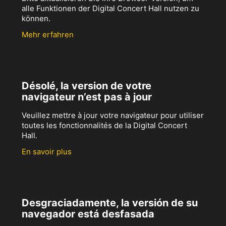
alle Funktionen der Digital Concert Hall nutzen zu
können.
Mehr erfahren
Désolé, la version de votre
navigateur n’est pas à jour
Veuillez mettre à jour votre navigateur pour utiliser
toutes les fonctionnalités de la Digital Concert
Hall.
En savoir plus
Desgraciadamente, la versión de su
navegador está desfasada