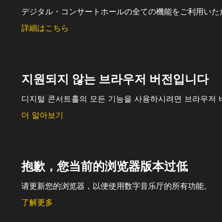
デジタル・コンサートホールの全ての機能をご利用いた
詳細はこちら
지원되지 않는 브라우저 버전입니다
디지털 콘서트홀의 모든 기능을 사용하시려면 브라우저 
더 알아보기
抱歉，您当前的浏览器版本过低
请更新您的浏览器，以便使用数字音乐厅的所有功能。
了解更多