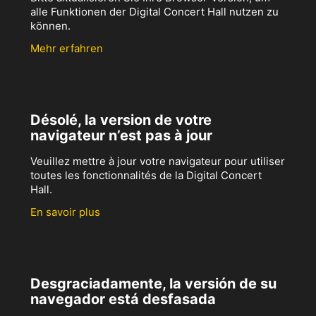
alle Funktionen der Digital Concert Hall nutzen zu
können.
Mehr erfahren
Désolé, la version de votre
navigateur n’est pas à jour
Veuillez mettre à jour votre navigateur pour utiliser
toutes les fonctionnalités de la Digital Concert
Hall.
En savoir plus
Desgraciadamente, la versión de su
navegador está desfasada