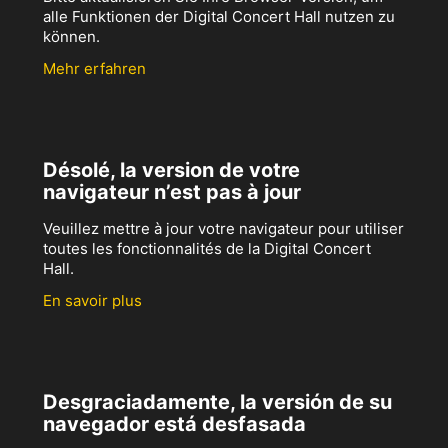
alle Funktionen der Digital Concert Hall nutzen zu
können.
Mehr erfahren
Désolé, la version de votre
navigateur n’est pas à jour
Veuillez mettre à jour votre navigateur pour utiliser
toutes les fonctionnalités de la Digital Concert
Hall.
En savoir plus
Desgraciadamente, la versión de su
navegador está desfasada