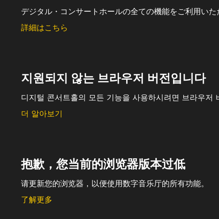
デジタル・コンサートホールの全ての機能をご利用いた
詳細はこちら
지원되지 않는 브라우저 버전입니다
디지털 콘서트홀의 모든 기능을 사용하시려면 브라우저 
더 알아보기
抱歉，您当前的浏览器版本过低
请更新您的浏览器，以便使用数字音乐厅的所有功能。
了解更多