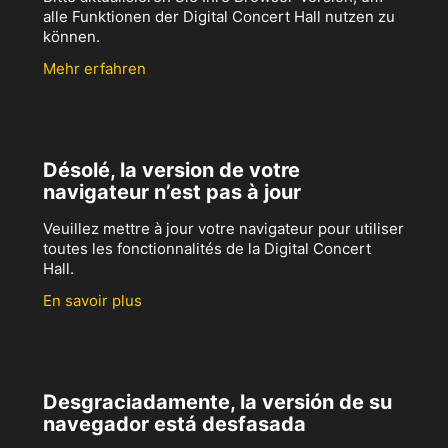
alle Funktionen der Digital Concert Hall nutzen zu
können.
Mehr erfahren
Désolé, la version de votre
navigateur n’est pas à jour
Veuillez mettre à jour votre navigateur pour utiliser
toutes les fonctionnalités de la Digital Concert
Hall.
En savoir plus
Desgraciadamente, la versión de su
navegador está desfasada