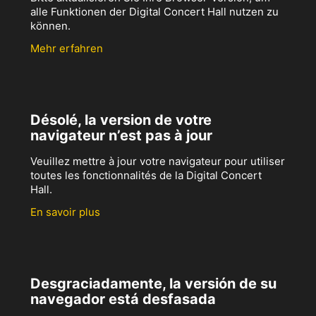
alle Funktionen der Digital Concert Hall nutzen zu
können.
Mehr erfahren
Désolé, la version de votre
navigateur n’est pas à jour
Veuillez mettre à jour votre navigateur pour utiliser
toutes les fonctionnalités de la Digital Concert
Hall.
En savoir plus
Desgraciadamente, la versión de su
navegador está desfasada