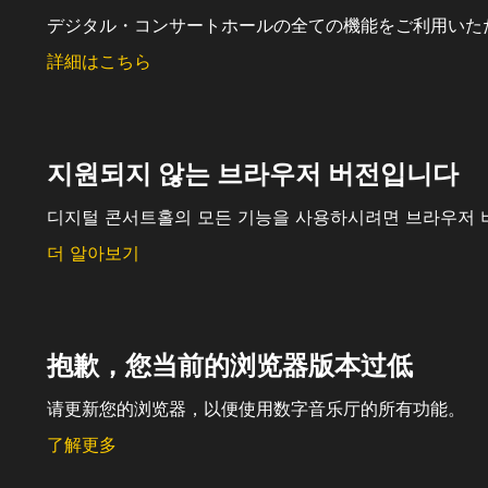
デジタル・コンサートホールの全ての機能をご利用いた
詳細はこちら
지원되지 않는 브라우저 버전입니다
디지털 콘서트홀의 모든 기능을 사용하시려면 브라우저 
더 알아보기
抱歉，您当前的浏览器版本过低
请更新您的浏览器，以便使用数字音乐厅的所有功能。
了解更多