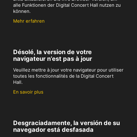
alle Funktionen der Digital Concert Hall nutzen zu
können.
Mehr erfahren
Désolé, la version de votre
navigateur n’est pas à jour
Veuillez mettre à jour votre navigateur pour utiliser
toutes les fonctionnalités de la Digital Concert
Hall.
En savoir plus
Desgraciadamente, la versión de su
navegador está desfasada