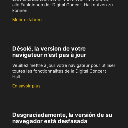
alle Funktionen der Digital Concert Hall nutzen zu
können.
Mehr erfahren
Désolé, la version de votre
navigateur n’est pas à jour
Veuillez mettre à jour votre navigateur pour utiliser
toutes les fonctionnalités de la Digital Concert
Hall.
En savoir plus
Desgraciadamente, la versión de su
navegador está desfasada