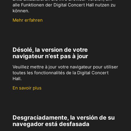
alle Funktionen der Digital Concert Hall nutzen zu
können.
Mehr erfahren
Désolé, la version de votre
navigateur n’est pas à jour
Veuillez mettre à jour votre navigateur pour utiliser
toutes les fonctionnalités de la Digital Concert
Hall.
En savoir plus
Desgraciadamente, la versión de su
navegador está desfasada