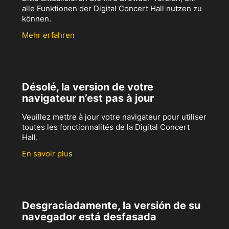
alle Funktionen der Digital Concert Hall nutzen zu
können.
Mehr erfahren
Désolé, la version de votre
navigateur n’est pas à jour
Veuillez mettre à jour votre navigateur pour utiliser
toutes les fonctionnalités de la Digital Concert
Hall.
En savoir plus
Desgraciadamente, la versión de su
navegador está desfasada