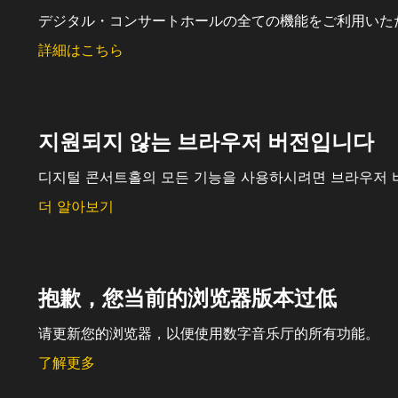
デジタル・コンサートホールの全ての機能をご利用いた
詳細はこちら
지원되지 않는 브라우저 버전입니다
디지털 콘서트홀의 모든 기능을 사용하시려면 브라우저 
더 알아보기
抱歉，您当前的浏览器版本过低
请更新您的浏览器，以便使用数字音乐厅的所有功能。
了解更多