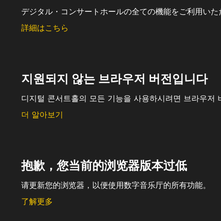
デジタル・コンサートホールの全ての機能をご利用いた
詳細はこちら
지원되지 않는 브라우저 버전입니다
디지털 콘서트홀의 모든 기능을 사용하시려면 브라우저 
더 알아보기
抱歉，您当前的浏览器版本过低
请更新您的浏览器，以便使用数字音乐厅的所有功能。
了解更多