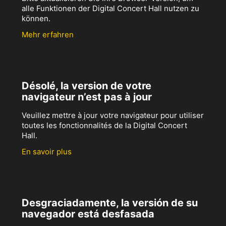
alle Funktionen der Digital Concert Hall nutzen zu
können.
Mehr erfahren
Désolé, la version de votre
navigateur n’est pas à jour
Veuillez mettre à jour votre navigateur pour utiliser
toutes les fonctionnalités de la Digital Concert
Hall.
En savoir plus
Desgraciadamente, la versión de su
navegador está desfasada