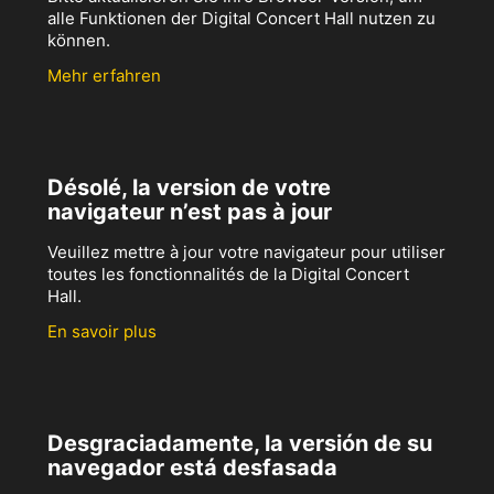
alle Funktionen der Digital Concert Hall nutzen zu
können.
Mehr erfahren
Désolé, la version de votre
navigateur n’est pas à jour
Veuillez mettre à jour votre navigateur pour utiliser
toutes les fonctionnalités de la Digital Concert
Hall.
En savoir plus
Desgraciadamente, la versión de su
navegador está desfasada