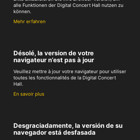
alle Funktionen der Digital Concert Hall nutzen zu
können.
Mehr erfahren
Désolé, la version de votre
navigateur n’est pas à jour
Veuillez mettre à jour votre navigateur pour utiliser
toutes les fonctionnalités de la Digital Concert
Hall.
En savoir plus
Desgraciadamente, la versión de su
navegador está desfasada