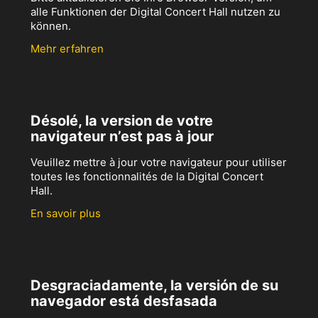
alle Funktionen der Digital Concert Hall nutzen zu
können.
Mehr erfahren
Désolé, la version de votre
navigateur n’est pas à jour
Veuillez mettre à jour votre navigateur pour utiliser
toutes les fonctionnalités de la Digital Concert
Hall.
En savoir plus
Desgraciadamente, la versión de su
navegador está desfasada