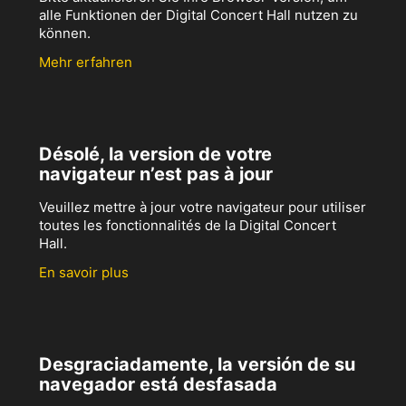
alle Funktionen der Digital Concert Hall nutzen zu
können.
Mehr erfahren
Désolé, la version de votre
navigateur n’est pas à jour
Veuillez mettre à jour votre navigateur pour utiliser
toutes les fonctionnalités de la Digital Concert
Hall.
En savoir plus
Desgraciadamente, la versión de su
navegador está desfasada