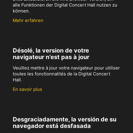
alle Funktionen der Digital Concert Hall nutzen zu
können.
Mehr erfahren
Désolé, la version de votre
navigateur n’est pas à jour
Veuillez mettre à jour votre navigateur pour utiliser
toutes les fonctionnalités de la Digital Concert
Hall.
En savoir plus
Desgraciadamente, la versión de su
navegador está desfasada