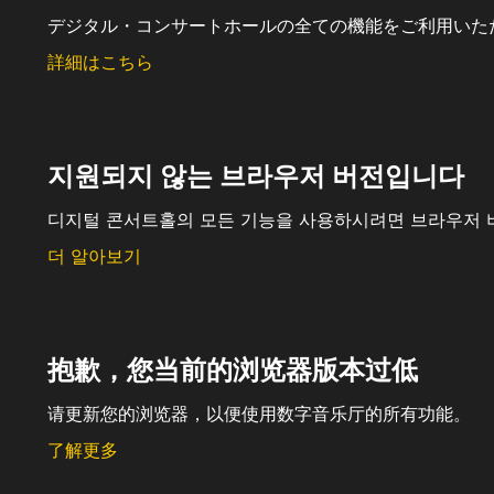
デジタル・コンサートホールの全ての機能をご利用いた
詳細はこちら
지원되지 않는 브라우저 버전입니다
디지털 콘서트홀의 모든 기능을 사용하시려면 브라우저 
더 알아보기
抱歉，您当前的浏览器版本过低
请更新您的浏览器，以便使用数字音乐厅的所有功能。
了解更多