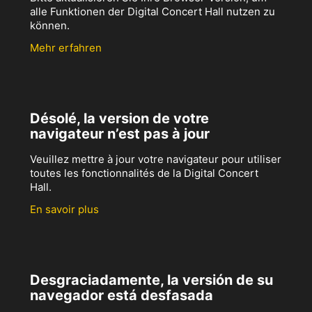
alle Funktionen der Digital Concert Hall nutzen zu
können.
Mehr erfahren
Désolé, la version de votre
navigateur n’est pas à jour
Veuillez mettre à jour votre navigateur pour utiliser
toutes les fonctionnalités de la Digital Concert
Hall.
En savoir plus
Desgraciadamente, la versión de su
navegador está desfasada